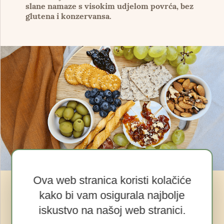
slane namaze s visokim udjelom povrća, bez
glutena i konzervansa.
Ova web stranica koristi kolačiće
kako bi vam osigurala najbolje
19.04.2022.
iskustvo na našoj web stranici.
Vesela druženja uz