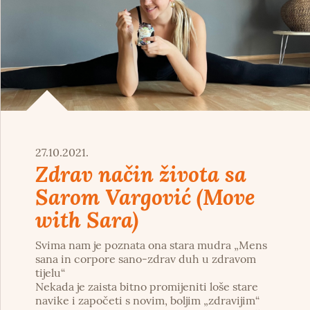
27.10.2021.
Zdrav način života sa
Sarom Vargović (Move
with Sara)
Svima nam je poznata ona stara mudra „Mens
sana in corpore sano-zdrav duh u zdravom
tijelu“
Nekada je zaista bitno promijeniti loše stare
navike i započeti s novim, boljim „zdravijim“