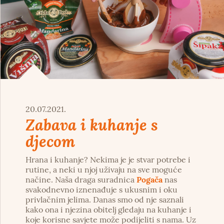
20.07.2021.
Zabava i kuhanje s
djecom
Hrana i kuhanje? Nekima je je stvar potrebe i
rutine, a neki u njoj uživaju na sve moguće
načine. Naša draga suradnica
Pogača
nas
svakodnevno iznenađuje s ukusnim i oku
privlačnim jelima. Danas smo od nje saznali
kako ona i njezina obitelj gledaju na kuhanje i
koje korisne savjete može podijeliti s nama. Uz