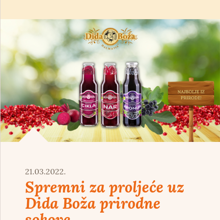
21.03.2022.
Spremni za proljeće uz
Dida Boža prirodne
sokove