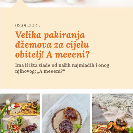
02.06.2021.
Velika pakiranja
džemova za cijelu
obitelj! A meeeni?
Ima li išta slađe od naših najmlađih i onog
njihovog: „A meeeni?“