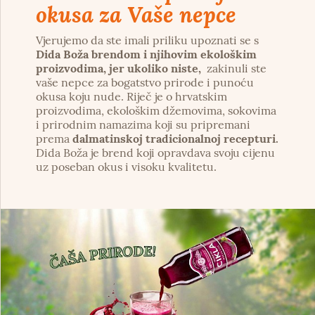
okusa za Vaše nepce
Vjerujemo da ste imali priliku upoznati se s
Dida Boža brendom i njihovim ekološkim
proizvodima, jer ukoliko niste,
zakinuli ste
vaše nepce za bogatstvo prirode i punoću
okusa koju nude. Riječ je o hrvatskim
proizvodima, ekološkim džemovima, sokovima
i prirodnim namazima koji su pripremani
prema
dalmatinskoj tradicionalnoj recepturi.
Dida Boža je brend koji opravdava svoju cijenu
uz poseban okus i visoku kvalitetu.