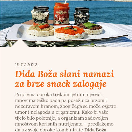
19.07.2022.
Dida Boža slani namazi
za brze snack zalogaje
Priprema obroka tijekom ljetnih mjeseci
mnogima teško pada pa posežu za brzom i
nezdravom hranom, zbog čega se može osjetiti
umor i nelagoda u organizmu. Kako bi vaše
tijelo bilo poletnije, a organizam zadovoljen
mnoštvom korisnih nutrijenata – predlažemo
da uz svoje obroke kombinirate
Dida Boža