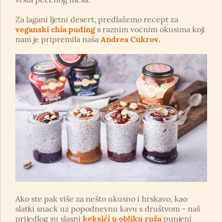
Za lagani ljetni desert, predlažemo recept za
veganski chia puding
s raznim voćnim okusima koji
nam je pripremila naša
Andrea Cukrov
.
Ako ste pak više za nešto ukusno i hrskavo, kao
slatki snack uz popodnevnu kavu s društvom - naš
prijedlog su slasni
keksići u obliku ruža
punjeni