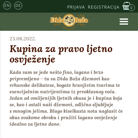
EN
DE
PRIJAVA
REGISTRACIJA
0
23.08.2022.
Kupina za pravo ljetno
osvježenje
Kada vam se jede nešto fino, lagano i brzo
pripremljeno – tu su Dida Boža džemovi kao
vrhunske delikatese, bogate hranjivim tvarima te
esencijalnim nutrijentima iz prvoklasnog voća
.
Jedan od omiljenijih ljetnih okusa je i
kupina
koja
se, kao i ostali naši džemovi, odlično sljubljuje
s mnogim jelima. Blago kiselkasta nota naglasit će
okus svakome obroku i pružiti lagano osvježenje
idealno za ljetne dane.