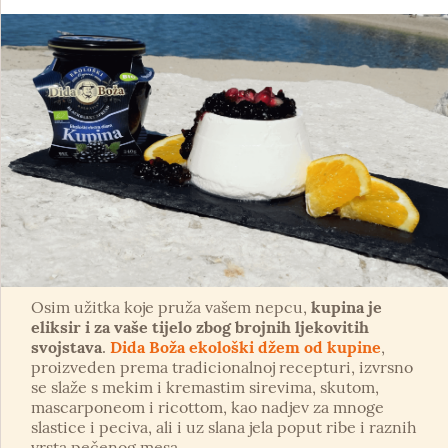
Osim užitka koje pruža vašem nepcu,
kupina je
eliksir i za vaše tijelo zbog brojnih ljekovitih
svojstava
.
Dida Boža ekološki džem od kupine
,
proizveden prema tradicionalnoj recepturi, izvrsno
se slaže s mekim i kremastim sirevima, skutom,
mascarponeom i ricottom, kao nadjev za mnoge
slastice i peciva, ali i uz slana jela poput ribe i raznih
vrsta pečenog mesa.