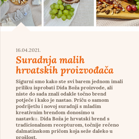
16.04.2021.
Suradnja malih
hrvatskih proizvođača
Sigurni smo kako ste svi barem jednom imali
priliku isprobati Dida Boža proizvode, ali
niste do sada znali odakle točno brend
potječe i kako je nastao. Priču o samom
podrijetlu i novoj suradnji s mladim
kreativnim brendom donosimo u
nastavk
u.
Dida Boža je hrvatski brend s
tradicionalnom recepturom, točnije rečeno
dalmatinskom pričom koja seže daleko u
prošlost.