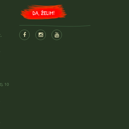
DA, ŽELIM!
,
0
1
), 10
8
0