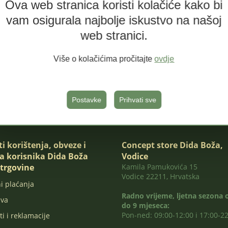
Ova web stranica koristi kolačiće kako bi
vam osigurala najbolje iskustvo na našoj
web stranici.
Više o kolačićima pročitajte
ovdje
Postavke
Prihvati sve
ti korištenja, obveze i
Concept store Dida Boža,
a korisnika Dida Boža
Vodice
trgovine
Kamila Pamukovića 15
Vodice 22211, Hrvatska
i plaćanja
Radno vrijeme, ljetna sezona 
ava
do 9 mjeseca:
Pon-ned: 09:00-12:00 i 17:00-2
ti i reklamacije