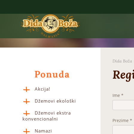
Dida Boža
Regi
Ponuda
Akcija!
Ime *
Džemovi ekološki
Džemovi ekstra
konvencionalni
Prezime *
Namazi