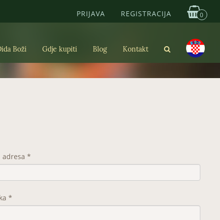
PRIJAVA
REGISTRACIJA
0
ida Boži
Gdje kupiti
Blog
Kontakt
l adresa *
ka *