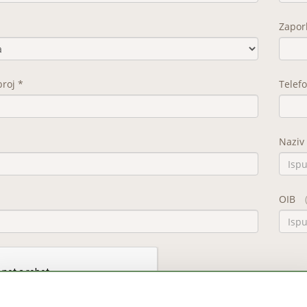
Zapor
broj *
Telefo
Naziv
OIB