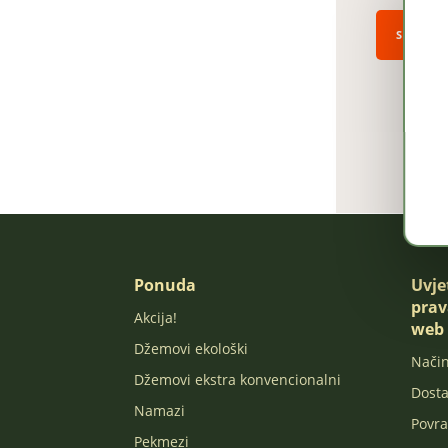
SNIMI
Ponuda
Uvje
prav
Akcija!
web 
Džemovi ekološki
Način
Džemovi ekstra konvencionalni
Dost
Namazi
Povra
Pekmezi