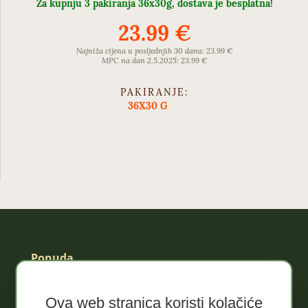
Za kupnju 3 pakiranja 36x30g, dostava je besplatna!
23.99 €
Najniža cijena u posljednjih 30 dana: 23.99 €
MPC na dan 2.5.2025: 23.99 €
PAKIRANJE:
36X30 G
Ponuda
Akcija!
Ova web stranica koristi kolačiće
Džemovi ekološki