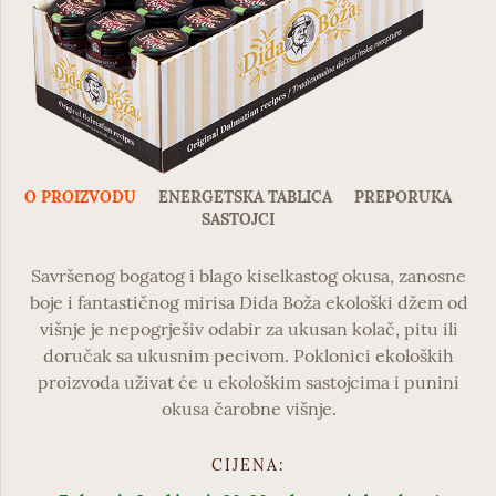
O PROIZVODU
ENERGETSKA TABLICA
PREPORUKA
SASTOJCI
Savršenog bogatog i blago kiselkastog okusa, zanosne
boje i fantastičnog mirisa
Dida Boža ekološki džem od
višnje
je nepogrješiv odabir za ukusan kolač, pitu ili
doručak sa ukusnim pecivom. Poklonici ekoloških
proizvoda uživat će u ekološkim sastojcima i punini
okusa čarobne višnje.
CIJENA: