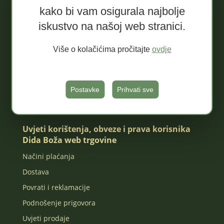
kako bi vam osigurala najbolje
Džemovi ekstra konvencionalni
iskustvo na našoj web stranici.
Namazi
Pekmezi
Više o kolačićima pročitajte
ovdje
Sokovi ekološki
MIX paketi
Poklon paketi
Postavke
Prihvati sve
Za djecu
Uvjeti korištenja, obveze i prava korisnika
Dida Boža web trgovine
Načini plaćanja
Dostava
Povrati i reklamacije
Podnošenje prigovora
Uvjeti prodaje