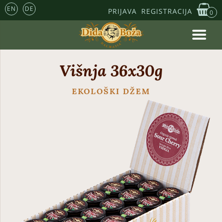
EN
DE
PRIJAVA
REGISTRACIJA
0
Višnja 36x30g
EKOLOŠKI DŽEM