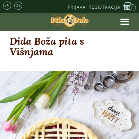
EN
DE
PRIJAVA
REGISTRACIJA
0
Dida Boža pita s
Višnjama