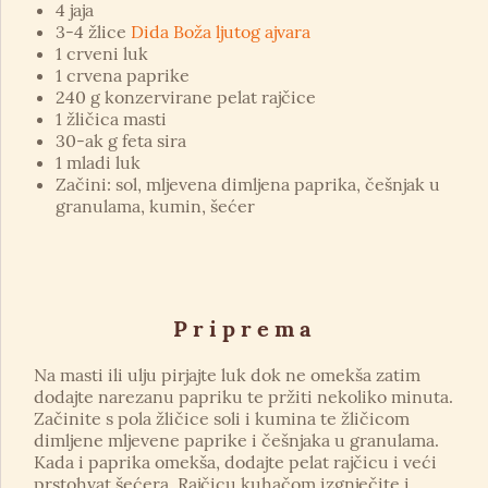
4 jaja
3-4 žlice
Dida Boža ljutog ajvara
1 crveni luk
1 crvena paprike
240 g konzervirane pelat rajčice
1 žličica masti
30-ak g feta sira
1 mladi luk
Začini: sol, mljevena dimljena paprika, češnjak u
granulama, kumin, šećer
Priprema
Na masti ili ulju pirjajte luk dok ne omekša zatim
dodajte narezanu papriku te pržiti nekoliko minuta.
Začinite s pola žličice soli i kumina te žličicom
dimljene mljevene paprike i češnjaka u granulama.
Kada i paprika omekša, dodajte pelat rajčicu i veći
prstohvat šećera. Rajčicu kuhačom izgnječite i