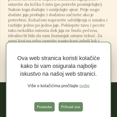
ostavite da krčka 5 min (po potrebi promiješajte).
Nakon toga dodajte i umiješajte ajvar. Prije nego
dodate jaja probajte i dodatno začinite ako je
potrebno. Kuhačom napravite udubljenja u umaku i
razbijte jedno po jedno jaje. Poklopite tavu i pecite
tako nekoliko minuta dok jaja ne budu pečena,
idealno bi bilo da vam žumanjak ostane tekuć. Za
sami kraj po vrhu pospite nasjeckani mladi luk i
razdrobljeni feta sir.
Ova web stranica koristi kolačiće
<
>
kako bi vam osigurala najbolje
iskustvo na našoj web stranici.
Više o kolačićima pročitajte
ovdje
Ponuda
Postavke
Prihvati sve
Akcija!