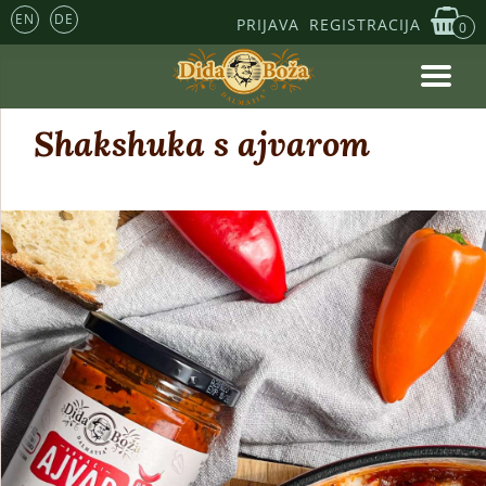
EN
DE
PRIJAVA
REGISTRACIJA
0
Shakshuka s ajvarom