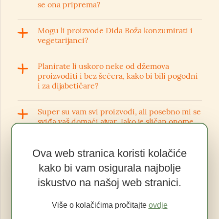
se ona priprema?
Mogu li proizvode Dida Boža konzumirati i
vegetarijanci?
Planirate li uskoro neke od džemova
proizvoditi i bez šećera, kako bi bili pogodni
i za dijabetičare?
Super su vam svi proizvodi, ali posebno mi se
sviđa vaš domaći ajvar. Jako je sličan onome
koji je radila moja baka kad sam bila mala,
stvarno ima poseban okus. Mogu li ga negdje
kupiti i u većoj teglici?
Ova web stranica koristi kolačiće
kako bi vam osigurala najbolje
Koliko koštaju namazi i džemovi Dida Boža?
iskustvo na našoj web stranici.
U kojim zemljama se može kupiti Dida Boža
Više o kolačićima pročitajte
ovdje
džemove i namaze?