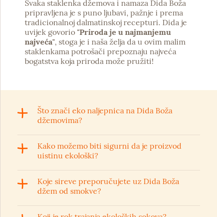
Svaka staklenka džemova i namaza Dida Boža
pripravljena je s puno ljubavi, pažnje i prema
tradicionalnoj dalmatinskoj recepturi. Dida je
uvijek govorio
"Priroda je u najmanjemu
najveća"
, stoga je i naša želja da u ovim malim
staklenkama potrošači prepoznaju najveća
bogatstva koja priroda može pružiti!
Što znači eko naljepnica na Dida Boža
džemovima?
Kako možemo biti sigurni da je proizvod
uistinu ekološki?
Koje sireve preporučujete uz Dida Boža
džem od smokve?
Koji je rok trajanja ekoloških sokova?