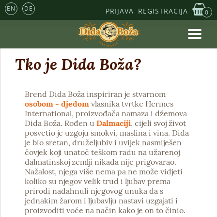
EN
DE
PRIJAVA
REGISTRACIJA
0
Tko je Dida Boža?
Brend Dida Boža inspiriran je stvarnom
osobom - djedom
vlasnika tvrtke Hermes
International, proizvođača namaza i džemova
Dida Boža. Rođen u
Dalmaciji
, cijeli svoj život
posvetio je uzgoju smokvi, maslina i vina. Dida
je bio sretan, druželjubiv i uvijek nasmiješen
čovjek koji unatoč teškom radu na užarenoj
dalmatinskoj zemlji nikada nije prigovarao.
Nažalost, njega više nema pa ne može vidjeti
koliko su njegov velik trud i ljubav prema
prirodi nadahnuli njegovog unuka da s
jednakim žarom i ljubavlju nastavi uzgajati i
proizvoditi voće na način kako je on to činio.