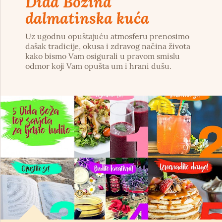
Dida Božina
dalmatinska kuća
Uz ugodnu opuštajuću atmosferu prenosimo
dašak tradicije, okusa i zdravog načina života
kako bismo Vam osigurali u pravom smislu
odmor koji Vam opušta um i hrani dušu.