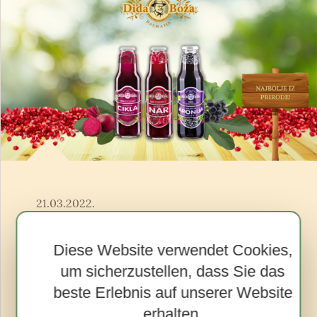
21.03.2022.
Für den Frühling mit
natürlichen Säften von
Diese Website verwendet Cookies,
Dida Boža bereit
um sicherzustellen, dass Sie das
beste Erlebnis auf unserer Website
Der Frühling ist da und mit ihm längere und
erhalten.
wärmere Tage mit immer mehr Aktivitäten. Zu