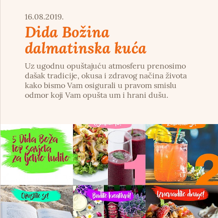
16.08.2019.
Dida Božina
dalmatinska kuća
Uz ugodnu opuštajuću atmosferu prenosimo
dašak tradicije, okusa i zdravog načina života
kako bismo Vam osigurali u pravom smislu
odmor koji Vam opušta um i hrani dušu.