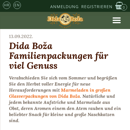
HR
EN
ANMELDUNG
REGISTRIEREN
0
13.09.2022.
Dida Boža
Familienpackungen für
viel Genuss
Verabschieden Sie sich vom Sommer und begrüßen
Sie den Herbst voller Energie für neue
Herausforderungen mit
Marmeladen in großen
Glasverpackungen von Dida Boža
. Natürliche und
jedem bekannte Aufstriche und Marmelade aus
Obst, deren Aromen einem den Atem rauben und ein
beliebter Snack für kleine und große Naschkatzen
sind.