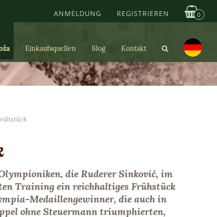
ANMELDUNG
REGISTRIEREN
0
oža
Einkaufsquellen
Blog
Kontakt
Frühstück
k
 Olympioniken, die Ruderer Sinković, im
ten Training ein reichhaltiges Frühstück
lympia-Medaillengewinner, die auch in
Doppel ohne Steuermann triumphierten,