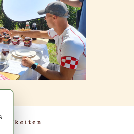
s
euigkeiten