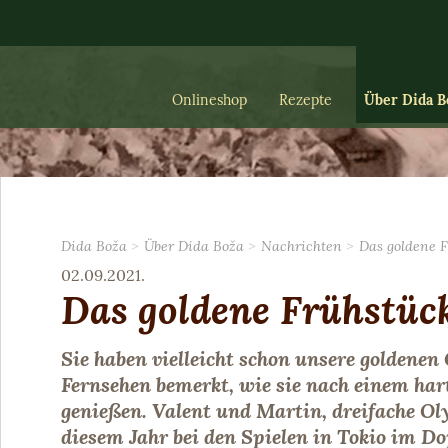
Onlineshop
Rezepte
Über Dida B
Dida Boža
Über Dida Boža
Nachrichten
Das goldene 
02.09.2021.
Das goldene Frühstüc
Sie haben vielleicht schon unsere goldenen
Fernsehen bemerkt, wie sie nach einem har
genießen. Valent und Martin, dreifache O
diesem Jahr bei den Spielen in Tokio im 