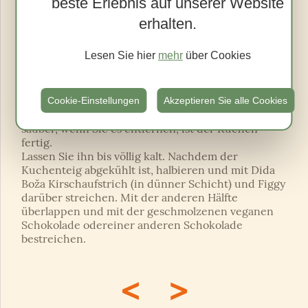
beste Erlebnis auf unserer Website
Alle trockenen Zutaten mischen Sie in einer
anderen Schüssel. Gießen Sie die trockenen
erhalten.
Zutaten mit nassen Zutaten langsam in die Schüssel
und mischen Sie, bis Sie eine kompakte Mischung
Lesen Sie hier
mehr
über Cookies
erhalten. Gießen Sie die Mischung in eine
Backform und backen Sie sie ca. 25-30 Minuten bei
180 Grad. Stellen Sie sicher, dass der Kuchen
gebacken ist, indem Sie einen Stock oder ein
Cookie-Einstellungen
Akzeptieren Sie alle Cookies
Messer (Holz oder Metall) in den Teig stecken. Ist es
sauber, wenn Sie es entfernen, ist der Kuchen
fertig.
Lassen Sie ihn bis völlig kalt. Nachdem der
Kuchenteig abgekühlt ist, halbieren und mit Dida
Boža Kirschaufstrich (in dünner Schicht) und Figgy
darüber streichen. Mit der anderen Hälfte
überlappen und mit der geschmolzenen veganen
Schokolade odereiner anderen Schokolade
bestreichen.
<
>