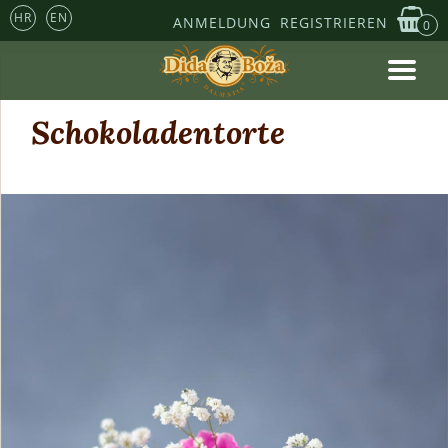
HR
EN
ANMELDUNG
REGISTRIEREN
0
Schokoladentorte