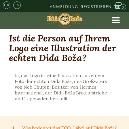
HR
EN
ANMELDUNG
REGISTRIEREN
0
Ist die Person auf Ihrem
Logo eine Illustration der
echten Dida Boža?
Ja, das Logo ist eine Illustration aus einem
Foto der echten Dida Boža, des Großvaters
von Neb Chupin, Besitzer von Hermes
International, der Dida Boža Brotaufstriche
und Tapenaden herstellt.
Was bedeutet das ECO-Label auf Dida Boža?