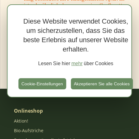
ist sehr ähnlich dem, was meine Großmutter
gemacht hat - es hat wirklich einen
besonderen Geschmack. Kann ich es
Diese Website verwendet Cookies,
irgendwo in einer größeren Dose kaufen?
um sicherzustellen, dass Sie das
beste Erlebnis auf unserer Website
Was ist der Preis von Dida Boža Brotaufstrich
und Tapenade?
erhalten.
In welchen Ländern kann ich Dida Boža
Lesen Sie hier
mehr
über Cookies
Brotaufstriche und Tapenaden finden?
Cookie-Einstellungen
Akzeptieren Sie alle Cookies
Onlineshop
Aktion!
Bio-Aufstriche