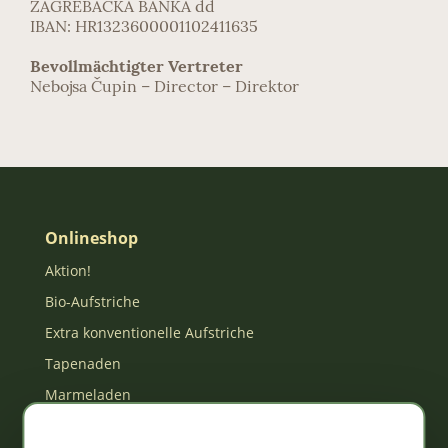
ZAGREBAČKA BANKA dd
IBAN: HR1323600001102411635
Bevollmächtigter Vertreter
Nebojsa Čupin – Director – Direktor
Onlineshop
Aktion!
Bio-Aufstriche
Extra konventionelle Aufstriche
Tapenaden
Marmeladen
Bio- Säfte