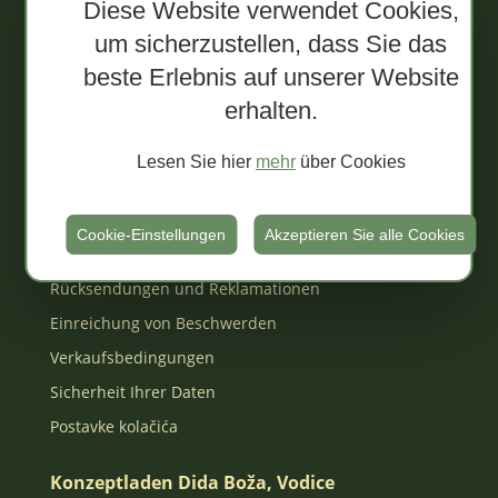
Diese Website verwendet Cookies,
Gemischte Pakete
um sicherzustellen, dass Sie das
Poklon paketi
beste Erlebnis auf unserer Website
Za djecu
erhalten.
Allgemeine Geschäftsbedingungen, Pflichten
und Rechte der Benutzer von Dida Boža
Lesen Sie hier
mehr
über Cookies
Online-Shop
Zahlungsarten
Cookie-Einstellungen
Akzeptieren Sie alle Cookies
Lieferung
Rücksendungen und Reklamationen
Einreichung von Beschwerden
Verkaufsbedingungen
Sicherheit Ihrer Daten
Postavke kolačića
Konzeptladen Dida Boža, Vodice