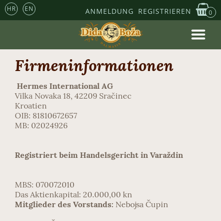
HR
EN
ANMELDUNG
REGISTRIEREN
0
Firmeninformationen
Hermes International AG
Vilka Novaka 18, 42209 Sračinec
Kroatien
OIB: 81810672657
MB: 02024926
Registriert beim Handelsgericht in Varaždin
MBS: 070072010
Das Aktienkapital: 20.000,00 kn
Mitglieder des Vorstands:
Nebojsa Čupin